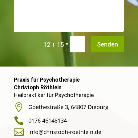
Alternative:
=
Senden
12 + 15
Praxis für Psychotherapie
Christoph Röthlein
Heilpraktiker für Psychotherapie

Goethestraße 3, 64807 Dieburg

0176 46148134

info@christoph-roethlein.de