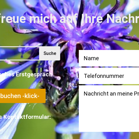
freue mich auf Ihre Nach
isches Erstgespräch
buchen -klick-
rs Kontaktformular: