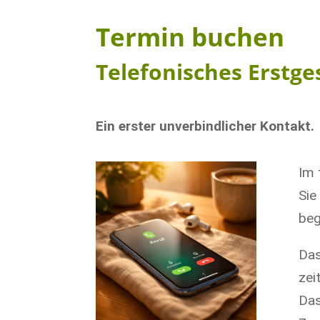
Termin buchen
Telefonisches Erstg
Ein erster unverbindlicher Kontakt.
Im 
Sie
beg
Das
zei
Das